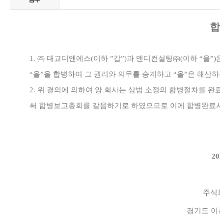
합
1.
㈜ 대교디앤에스
(
이하
”
갑
”)
과 앤디컨설팅㈜
(
이하 “을”
)
“을”을 합병하여 그 권리와 의무를 승계하고 “을”은 해
2.
위 결의에 의하여 양 회사는 상법 소정의 합병절차를 완
써 합병보고총회를 갈음하기로 하였으므로 이에 합병완료
20
주식
경기도 이